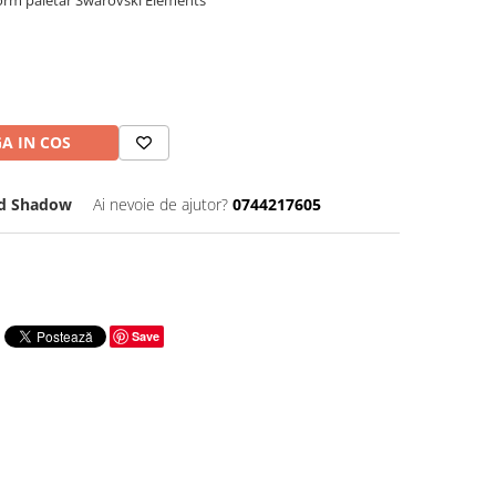
nform paletar Swarovski Elements
A IN COS
ld Shadow
Ai nevoie de ajutor?
0744217605
Save