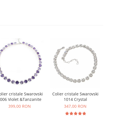
olier cristale Swarovski
Colier cristale Swarovski
Colier cri
006 Violet &Tanzanite
1014 Crystal
1014 W
399,00 RON
347,00 RON
347