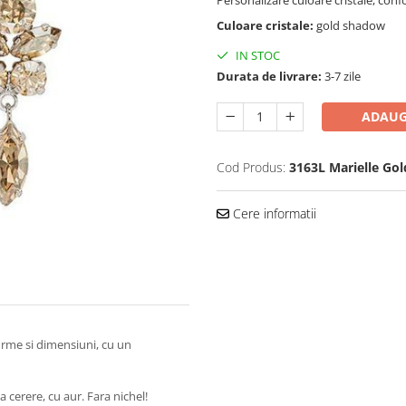
Personalizare culoare cristale, co
Culoare cristale:
gold shadow
IN STOC
Durata de livrare:
3-7 zile
ADAUG
Cod Produs:
3163L Marielle Go
Cere informatii
forme si dimensiuni, cu un
 cerere, cu aur. Fara nichel!