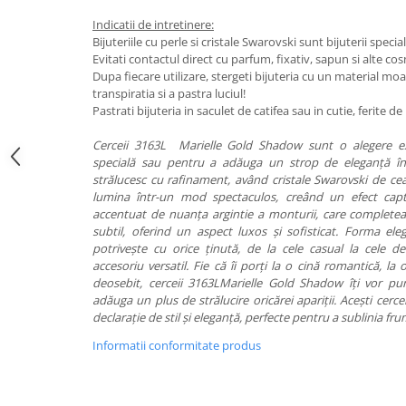
Indicatii de intretinere:
Bijuteriile cu perle si cristale Swarovski sunt bijuterii special
Evitati contactul direct cu parfum, fixativ, sapun si alte co
Dupa fiecare utilizare, stergeti bijuteria cu un material mo
transpiratia si a pastra luciul!
Pastrati bijuteria in saculet de catifea sau in cutie, ferite 
Cerceii 3163L Marielle Gold Shadow sunt o alegere ex
specială sau pentru a adăuga un strop de eleganță în v
strălucesc cu rafinament, având cristale Swarovski de cea
lumina într-un mod spectaculos, creând un efect capti
accentuat de nuanța argintie a monturii, care completeaz
subtil, oferind un aspect luxos și sofisticat. Forma eleg
potrivește cu orice ținută, de la cele casual la cele d
accesoriu versatil. Fie că îi porți la o cină romantică, l
deosebit, cerceii 3163LMarielle Gold Shadow îți vor pun
adăuga un plus de strălucire oricărei apariții. Acești cerc
declarație de stil și eleganță, perfecte pentru a sublinia fr
Informatii conformitate produs