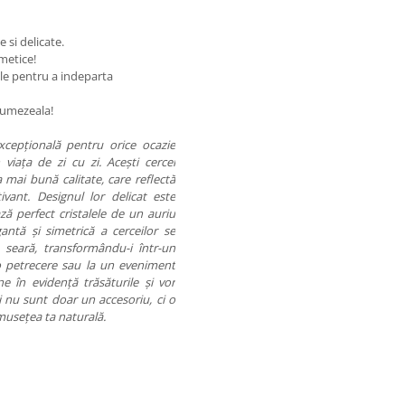
e si delicate.
smetice!
ale pentru a indeparta
de umezeala!
cepțională pentru orice ocazie
iața de zi cu zi. Acești cercei
 mai bună calitate, care reflectă
vant. Designul lor delicat este
ă perfect cristalele de un auriu
antă și simetrică a cerceilor se
e seară, transformându-i într-un
a o petrecere sau la un eveniment
e în evidență trăsăturile și vor
ei nu sunt doar un accesoriu, ci o
umusețea ta naturală.