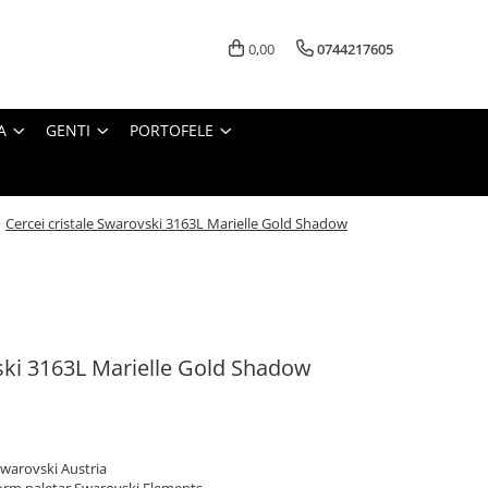
0,00
0744217605
A
GENTI
PORTOFELE
/
Cercei cristale Swarovski 3163L Marielle Gold Shadow
vski 3163L Marielle Gold Shadow
 Swarovski Austria