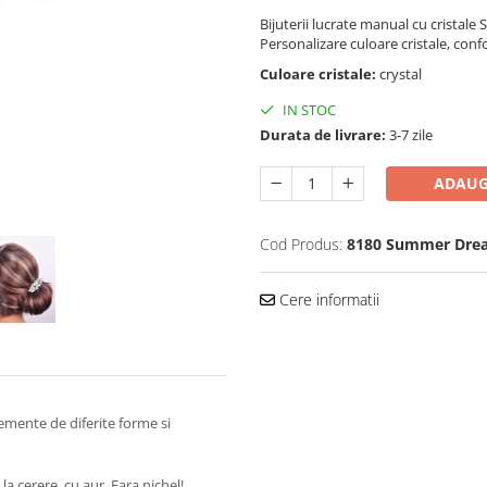
Bijuterii lucrate manual cu cristale
Personalizare culoare cristale, co
Culoare cristale:
crystal
IN STOC
Durata de livrare:
3-7 zile
ADAUG
Cod Produs:
8180 Summer Drea
Cere informatii
emente de diferite forme si
a cerere, cu aur. Fara nichel!