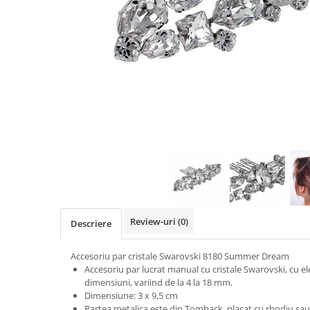
Review-uri
(0)
Descriere
Accesoriu par cristale Swarovski 8180 Summer Dream
Accesoriu par lucrat manual cu cristale Swarovski, cu el
dimensiuni, variind de la 4 la 18 mm.
Dimensiune: 3 x 9,5 cm
Partea metalica este din Tomback, placat cu rhodiu sau l