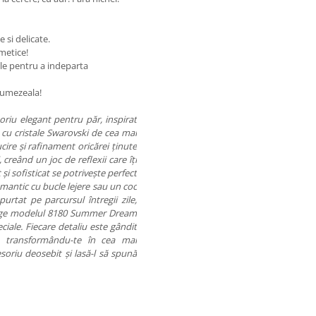
e si delicate.
smetice!
ale pentru a indeparta
de umezeala!
oriu elegant pentru păr, inspirat
cu cristale Swarovski de cea mai
cire și rafinament oricărei ținute
 creând un joc de reflexii care îți
și sofisticat se potrivește perfect
romantic cu bucle lejere sau un coc
urtat pe parcursul întregii zile,
Alege modelul 8180 Summer Dream
ciale. Fiecare detaliu este gândit
, transformându-te în cea mai
soriu deosebit și lasă-l să spună