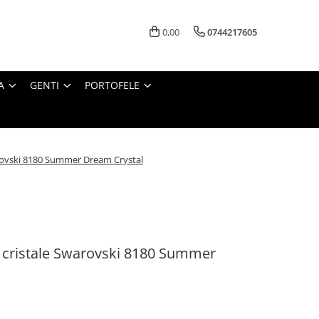
0,00
0744217605
A
GENTI
PORTOFELE
/
arovski 8180 Summer Dream Crystal
 cristale Swarovski 8180 Summer