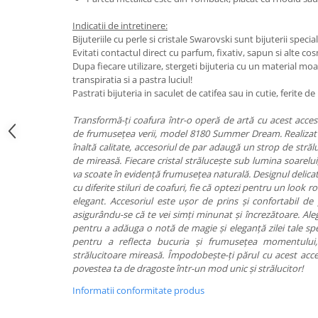
Indicatii de intretinere:
Bijuteriile cu perle si cristale Swarovski sunt bijuterii special
Evitati contactul direct cu parfum, fixativ, sapun si alte co
Dupa fiecare utilizare, stergeti bijuteria cu un material mo
transpiratia si a pastra luciul!
Pastrati bijuteria in saculet de catifea sau in cutie, ferite 
Transformă-ți coafura într-o operă de artă cu acest acces
de frumusețea verii, model 8180 Summer Dream. Realizat 
înaltă calitate, accesoriul de par adaugă un strop de strălu
de mireasă. Fiecare cristal strălucește sub lumina soarelui,
va scoate în evidență frumusețea naturală. Designul delicat 
cu diferite stiluri de coafuri, fie că optezi pentru un look 
elegant. Accesoriul este ușor de prins și confortabil de p
asigurându-se că te vei simți minunat și încrezătoare. 
pentru a adăuga o notă de magie și eleganță zilei tale spe
pentru a reflecta bucuria și frumusețea momentului
strălucitoare mireasă. Împodobește-ți părul cu acest acce
povestea ta de dragoste într-un mod unic și strălucitor!
Informatii conformitate produs