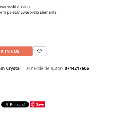
 Swarovski Austria
nform paletar Swarovski Elements
A IN COS
m Crystal
Ai nevoie de ajutor?
0744217605
Save