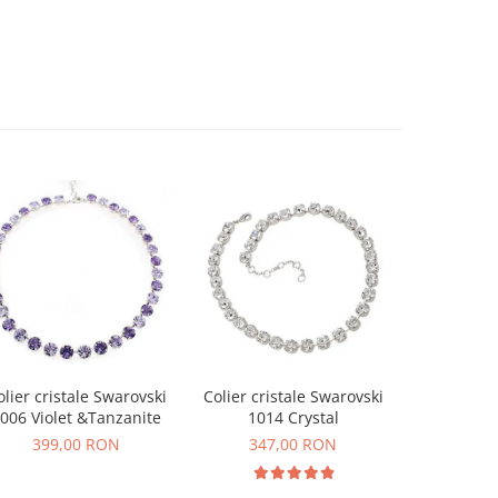
olier cristale Swarovski
Colier cristale Swarovski
Colier cri
006 Violet &Tanzanite
1014 Crystal
1014 W
399,00 RON
347,00 RON
347